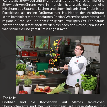
Künste als Showkoch sind international gefragt. Wer schon mal eine
 EVENTS
Showkoch-Vorführung von ihm erlebt hat, weiß, dass es eine
Mischung aus Staunen, Lachen und einem kulinarischen Erlebnis der
E
Extraklasse als finalen Drüberstreuer ist. Neben der Vorführung,
stets kombiniert mit der richtigen Portion Wortwitz, setzt Marco auf
regionale Produkte und dem Bezug zum jeweiligen Ort. Die daraus
entstehenden Kreationen werden frei nach der Devise „erlaubt ist,
ALERIE
was schmeckt und gefällt“ fein abgestimmt.
T & BUCHUNG
SUM
Taste it
Erlebbar sind die Kochshows auf Marcos zahlreichen
Showkochevents und Kochvorführungen, auf Präsentationen für