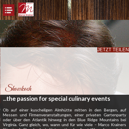
ARCO KRAINER
JETZT TEILEN
O KRAINER
WKOCH
ERATION
Showkoch
TROBERATUNG GENUSSLAND K�RNTEN
...the passion for special culinary events
VENTURES
Ob auf einer kuscheligen Almhütte mitten in den Bergen, auf
Messen und Firmenveranstaltungen, einer privaten Gartenparty
oder über den Atlantik hinweg in den Blue Ridge Mountains bei
ADIO
Virginia. Ganz gleich, wo, wann und für wie viele – Marco Krainers